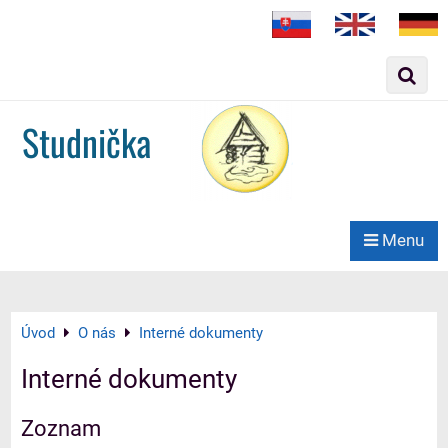
Slovak
English
German
Studnička
Menu
Úvod
O nás
Interné dokumenty
Interné dokumenty
Zoznam