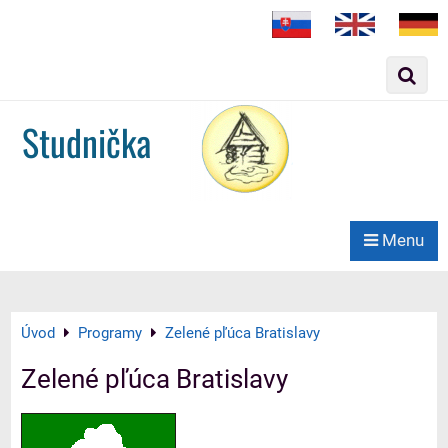
Slovak
English
German
Studnička
Menu
Úvod
Programy
Zelené pľúca Bratislavy
Zelené pľúca Bratislavy