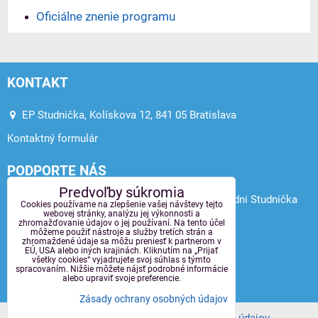
Oficiálne znenie programu
KONTAKT
EP Studnička, Kolískova 12, 841 05 Bratislava
Kontaktný formulár
PODPORTE NÁS
Predvoľby súkromia
Venujte svoje 2 % z dane Environmentálnej poradni Studnička
Cookies používame na zlepšenie vašej návštevy tejto
webovej stránky, analýzu jej výkonnosti a
zhromažďovanie údajov o jej používaní. Na tento účel
2 % z dane
môžeme použiť nástroje a služby tretích strán a
zhromaždené údaje sa môžu preniesť k partnerom v
EÚ, USA alebo iných krajinách. Kliknutím na „Prijať
Galéria
všetky cookies“ vyjadrujete svoj súhlas s týmto
spracovaním. Nižšie môžete nájsť podrobné informácie
alebo upraviť svoje preferencie.
Archív
Zásady ochrany osobných údajov