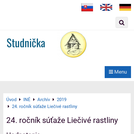
Slovak
English
German
Studnička
Menu
Úvod
INÉ
Archív
2019
24. ročník súťaže Liečivé rastliny
24. ročník súťaže Liečivé rastliny